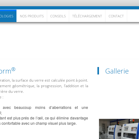
OLOGIES
NOS PRODUITS
CONSEILS
TÉLÉCHARGEMENT
CONTACT
®
Form
Gallerie
ation, la surface du verre est calculée point à point.
ment géométrique, la progression, l’addition et la
rière du verre.
e :
s avec beaucoup moins d’aberrations et une
l;
tant est plus prés de l’œil, ce qui élimine davantage
us confortable avec un champ visuel plus large.