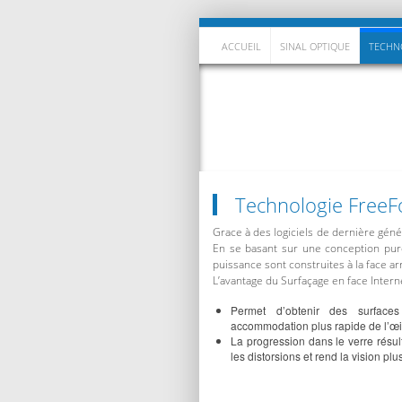
ACCUEIL
SINAL OPTIQUE
TECHN
Technologie Free
Grace à des logiciels de dernière génér
En se basant sur une conception pure
puissance sont construites à la face ar
L’avantage du Surfaçage en face Intern
Permet d’obtenir des surface
accommodation plus rapide de l’œi
La progression dans le verre résul
les distorsions et rend la vision pl