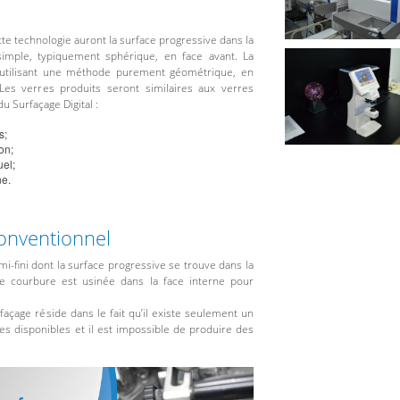
tte technologie auront la surface progressive dans la
simple, typiquement sphérique, en face avant. La
n utilisant une méthode purement géométrique, en
es verres produits seront similaires aux verres
u Surfaçage Digital :
s;
on;
uel;
ne.
onventionnel
mi-fini dont la surface progressive se trouve dans la
le courbure est usinée dans la face interne pour
façage réside dans le fait qu’il existe seulement un
s disponibles et il est impossible de produire des